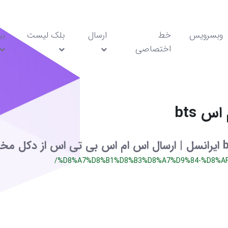
وبسرویس
خط
ارسال
بلک لیست
بی
اختصاصی
س bts
/%D8%A7%D8%B1%D8%B3%D8%A7%D9%84-%D8%AF