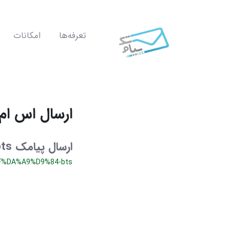
تعرفه‌ها
امکانات
ارسال اس ام ا
ارسال پیامک bts ایرانسل | ارسال اس ام اس بی تی اس از دکل مخابرات
%DA%A9%D9%84-bts