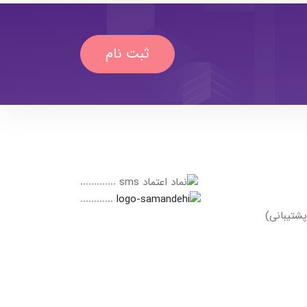
ثبت نام
.............
............