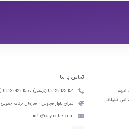
تماس با ما
انبوه
02128423464 (فروش) / 02128423465 (پشتیبانی)
 اس تبلیغاتی
تهران بلوار فردوس - سازمان برنامه جنوبی
info@payamtak.com