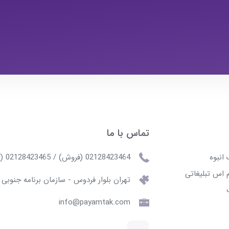
تماس با ما
انبوه
02128423464 (فروش) / 02128423465 (پشتیبانی)
 اس تبلیغاتی
تهران بلوار فردوس - سازمان برنامه جنوبی
info@payamtak.com