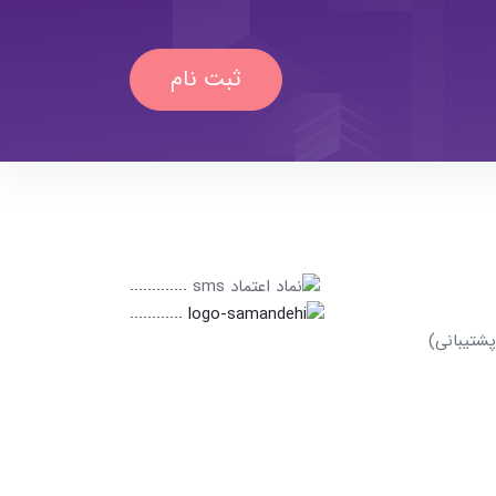
ثبت نام
.............
............